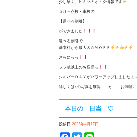
少し早く、ヒミツのオトク情報です
５月～点検・車検の
【選べる割引】
ができました
選べる割引で
基本料から最大３５％ＯＦＦ
さらにっっ
６５歳以上のお客様っ
シルバーＤＡＹがパワーアップしましたよ
詳しくは↑の写真を確認 か お気軽に
本日の 日当 ♡
投稿日
2023年4月17日