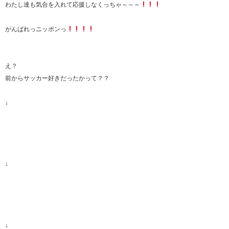
わたし達も気合を入れて応援しなくっちゃ～～～
がんばれっニッポンっ
え？
前からサッカー好きだったかって？？
↓
↓
↓