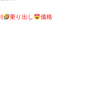
別
乗り出し
価格